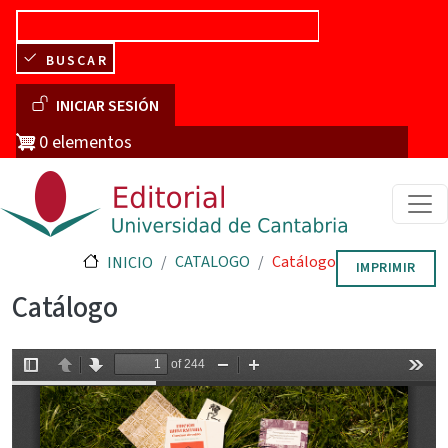
Pasar al contenido principal
BUSCAR
Menú de cuenta de usuario
INICIAR SESIÓN
0 elementos
CATALOGO
Catálogo
INICIO
IMPRIMIR
Catálogo