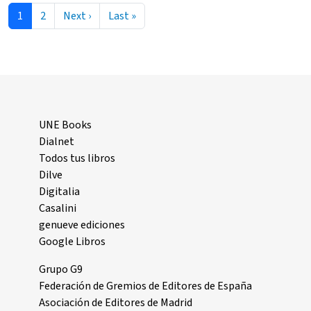
Paginación
Siguiente página
Última página
1
2
Next ›
Last »
UNE Books
Dialnet
Todos tus libros
Dilve
Digitalia
Casalini
genueve ediciones
Google Libros
Grupo G9
Federación de Gremios de Editores de España
Asociación de Editores de Madrid