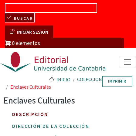
Pasar al contenido principal
BUSCAR
Menú de cuenta de usuario
INICIAR SESIÓN
0 elementos
COLECCION
INICIO
IMPRIMIR
Enclaves Culturales
Enclaves Culturales
DESCRIPCIÓN
DIRECCIÓN DE LA COLECCIÓN