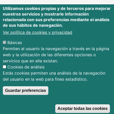
Utilizamos cookies propias y de terceros para mejorar
nuestros servicios y mostrarle información
Editorial Universidad de Cantabria
relacionada con sus preferencias mediante el análisis
de sus hábitos de navegación.
Edificio Tres Torres, Torre C, planta –1
Avda. Los Castros s/n - 39005
Ver política de cookies y privacidad
Santander - Cantabria - España
Básicas
Tfno.: 942 201 087 - 942 201 291
Permiten al usuario la navegación a través en la página
E-mail:
publica@unican.es
web y la utilización de las diferentes opciones o
Términos y condiciones
servicios que en ella existan.
Mapa Web
Cookies de análisis
Accesibilidad
Estás cookies permiten una análisis de la navegación
del usuario en la web para fines estadístico.
Guardar preferencias
© Editorial Universidad de Cantabria
R
Aceptar todas las cookies