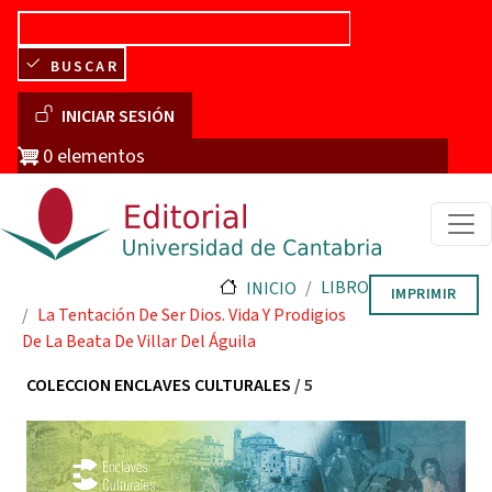
Pasar al contenido principal
BUSCAR
Menú de cuenta de usuario
INICIAR SESIÓN
0 elementos
LIBRO
INICIO
IMPRIMIR
La Tentación De Ser Dios. Vida Y Prodigios
De La Beata De Villar Del Águila
COLECCION ENCLAVES CULTURALES
/ 5