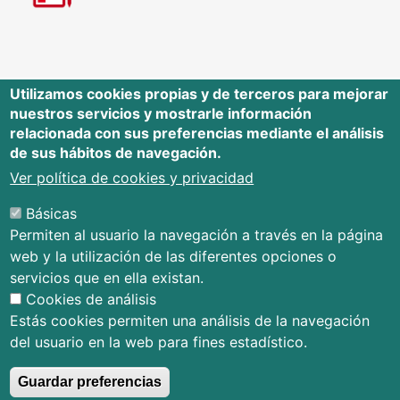
Utilizamos cookies propias y de terceros para mejorar
nuestros servicios y mostrarle información
Editorial Universidad de Cantabria
relacionada con sus preferencias mediante el análisis
de sus hábitos de navegación.
Edificio Tres Torres, Torre C, planta –1
Avda. Los Castros s/n - 39005
Ver política de cookies y privacidad
Santander - Cantabria - España
Básicas
Tfno.: 942 201 087 - 942 201 291
Permiten al usuario la navegación a través en la página
E-mail:
publica@unican.es
web y la utilización de las diferentes opciones o
Términos y condiciones
servicios que en ella existan.
Mapa Web
Cookies de análisis
Accesibilidad
Estás cookies permiten una análisis de la navegación
del usuario en la web para fines estadístico.
Guardar preferencias