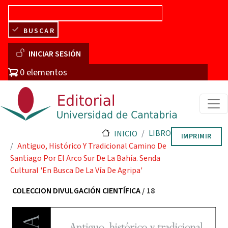
Pasar al contenido principal
BUSCAR
Menú de cuenta de usuario
INICIAR SESIÓN
0 elementos
LIBRO
INICIO
IMPRIMIR
Antiguo, Histórico Y Tradicional Camino De
Santiago Por El Arco Sur De La Bahía. Senda
Cultural 'En Busca De La Vía De Agripa'
COLECCION DIVULGACIÓN CIENTÍFICA
/ 18