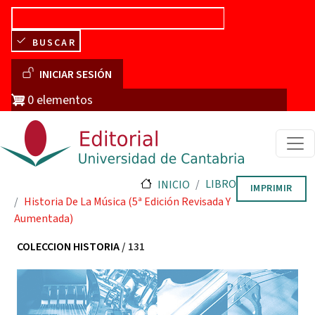
Pasar al contenido principal
BUSCAR
Menú de cuenta de usuario
INICIAR SESIÓN
0 elementos
LIBRO
INICIO
IMPRIMIR
Historia De La Música (5ª Edición Revisada Y
Aumentada)
COLECCION HISTORIA
/ 131