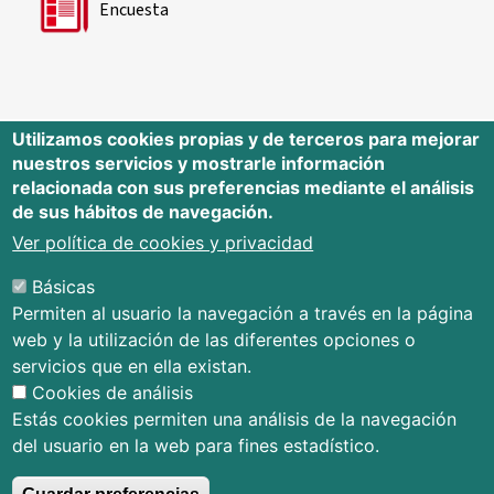
Encuesta
Utilizamos cookies propias y de terceros para mejorar
nuestros servicios y mostrarle información
Editorial Universidad de Cantabria
relacionada con sus preferencias mediante el análisis
de sus hábitos de navegación.
Edificio Tres Torres, Torre C, planta –1
Avda. Los Castros s/n - 39005
Ver política de cookies y privacidad
Santander - Cantabria - España
Básicas
Tfno.: 942 201 087 - 942 201 291
Permiten al usuario la navegación a través en la página
E-mail:
publica@unican.es
web y la utilización de las diferentes opciones o
Términos y condiciones
servicios que en ella existan.
Mapa Web
Cookies de análisis
Accesibilidad
Estás cookies permiten una análisis de la navegación
del usuario en la web para fines estadístico.