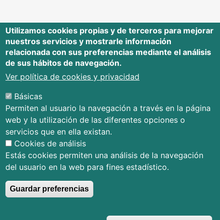
Utilizamos cookies propias y de terceros para mejorar
nuestros servicios y mostrarle información
Editorial Universidad de Cantabria
relacionada con sus preferencias mediante el análisis
de sus hábitos de navegación.
Edificio Tres Torres, Torre C, planta –1
Avda. Los Castros s/n - 39005
Ver política de cookies y privacidad
Santander - Cantabria - España
Básicas
Tfno.: 942 201 087 - 942 201 291
Permiten al usuario la navegación a través en la página
E-mail:
publica@unican.es
web y la utilización de las diferentes opciones o
Términos y condiciones
servicios que en ella existan.
Mapa Web
Cookies de análisis
Accesibilidad
Estás cookies permiten una análisis de la navegación
del usuario en la web para fines estadístico.
Guardar preferencias
© Editorial Universidad de Cantabria
R