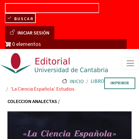
Pasar al contenido principal
BUSCAR
Menú de cuenta de usuario
INICIAR SESIÓN
0 elementos
LIBRO
INICIO
IMPRIMIR
'La Ciencia Española'. Estudios
COLECCION ANALECTAS
/