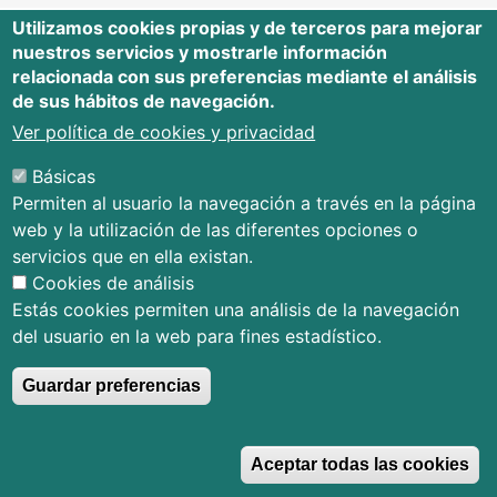
Utilizamos cookies propias y de terceros para mejorar
nuestros servicios y mostrarle información
Editorial Universidad de Cantabria
relacionada con sus preferencias mediante el análisis
de sus hábitos de navegación.
Edificio Tres Torres, Torre C, planta –1
Avda. Los Castros s/n - 39005
Ver política de cookies y privacidad
Santander - Cantabria - España
Básicas
Tfno.: 942 201 087 - 942 201 291
Permiten al usuario la navegación a través en la página
E-mail:
publica@unican.es
web y la utilización de las diferentes opciones o
Términos y condiciones
servicios que en ella existan.
Mapa Web
Cookies de análisis
Accesibilidad
Estás cookies permiten una análisis de la navegación
del usuario en la web para fines estadístico.
Guardar preferencias
© Editorial Universidad de Cantabria
R
Aceptar todas las cookies