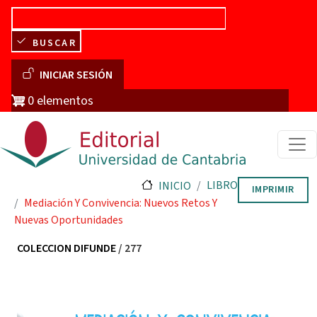
Pasar al contenido principal
BUSCAR
Menú de cuenta de usuario
INICIAR SESIÓN
0 elementos
LIBRO
INICIO
IMPRIMIR
Mediación Y Convivencia: Nuevos Retos Y
Nuevas Oportunidades
COLECCION DIFUNDE
/ 277