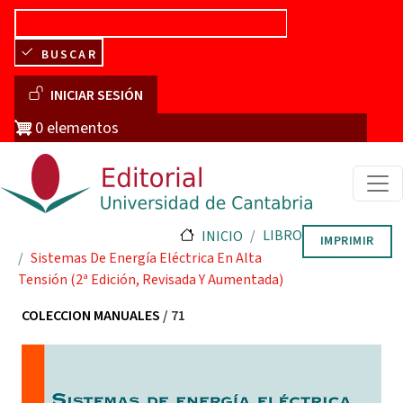
Pasar al contenido principal
BUSCAR
Menú de cuenta de usuario
INICIAR SESIÓN
0 elementos
LIBRO
INICIO
IMPRIMIR
Sistemas De Energía Eléctrica En Alta
Tensión (2ª Edición, Revisada Y Aumentada)
COLECCION MANUALES
/ 71