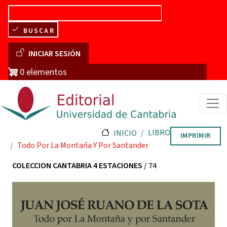
Pasar al contenido principal
BUSCAR
Menú de cuenta de usuario
INICIAR SESIÓN
0 elementos
LIBRO
INICIO
IMPRIMIR
Todo Por La Montaña Y Por Santander
COLECCION CANTABRIA 4 ESTACIONES
/ 74