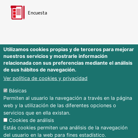
Encuesta
Utilizamos cookies propias y de terceros para mejorar
nuestros servicios y mostrarle información
Editorial Universidad de Cantabria
relacionada con sus preferencias mediante el análisis
de sus hábitos de navegación.
Edificio Tres Torres, Torre C, planta –1
Avda. Los Castros s/n - 39005
Ver política de cookies y privacidad
Santander - Cantabria - España
Básicas
Tfno.: 942 201 087 - 942 201 291
Permiten al usuario la navegación a través en la página
E-mail:
publica@unican.es
web y la utilización de las diferentes opciones o
Términos y condiciones
servicios que en ella existan.
Mapa Web
Cookies de análisis
Accesibilidad
Estás cookies permiten una análisis de la navegación
del usuario en la web para fines estadístico.