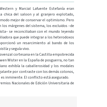
estern y Marcial Lafuente Estefanía eran
a chica del saloon y al granjero explotado,
n modo mejor de conservar el optimismo. Pero
n los márgenes del sistema, los excluidos –de
ista– se reconciliaban con el mundo leyendo
iliadora que puede integrar a los heterodoxos
roporcionó un resarcimiento al bando de los
stía y seguía vivo.
provenzal cortesana en la Castilla empobrecida
Owen Wister en la España de posguerra, no tan
iniano exhibía la caballerosidad y los modales
 galante por contraste con los demás colonos,
es inminente. El conflicto está asegurado.
remios Nacionales de Edición Universitaria de