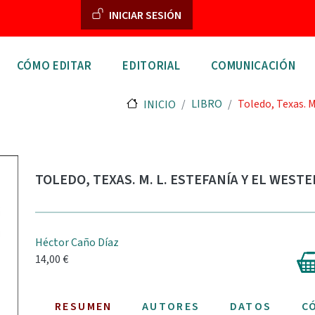
Menú de cuenta de usuar
INICIAR SESIÓN
n principal
CÓMO EDITAR
EDITORIAL
COMUNICACIÓN
LIBRO
Toledo, Texas. M
INICIO
TOLEDO, TEXAS. M. L. ESTEFANÍA Y EL WEST
Héctor Caño Díaz
14,00 €
RESUMEN
AUTORES
DATOS
C