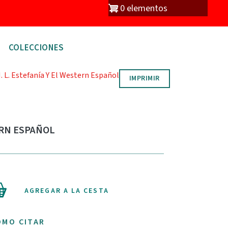
io
0 elementos
COLECCIONES
. L. Estefanía Y El Western Español
IMPRIMIR
ERN ESPAÑOL
AGREGAR A LA CESTA
ÓMO CITAR