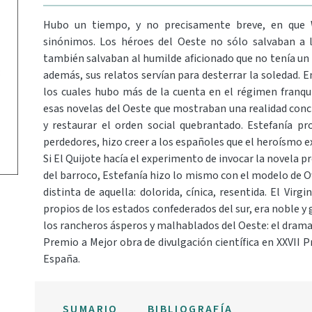
Hubo un tiempo, y no precisamente breve, en que W
sinónimos. Los héroes del Oeste no sólo salvaban a l
también salvaban al humilde aficionado que no tenía u
además, sus relatos servían para desterrar la soledad. E
los cuales hubo más de la cuenta en el régimen franqu
esas novelas del Oeste que mostraban una realidad conc
y restaurar el orden social quebrantado. Estefanía p
perdedores, hizo creer a los españoles que el heroísmo exi
Si El Quijote hacía el experimento de invocar la novela 
del barroco, Estefanía hizo lo mismo con el modelo de 
distinta de aquella: dolorida, cínica, resentida. El Virg
propios de los estados confederados del sur, era noble y
los rancheros ásperos y malhablados del Oeste: el drama 
Premio a Mejor obra de divulgación científica en XXVII P
España.
SUMARIO
BIBLIOGRAFÍA