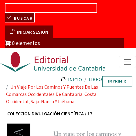
Pasar al contenido principal
BUSCAR
Menú de cuenta de usuario
INICIAR SESIÓN
0 elementos
LIBRO
INICIO
IMPRIMIR
Un Viaje Por Los Caminos Y Puentes De Las
Comarcas Occidentales De Cantabria: Costa
Occidental, Saja-Nansa Y Liébana
COLECCION DIVULGACIÓN CIENTÍFICA
/ 17