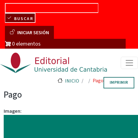
Pasar al contenido principal
BUSCAR
Menú de cuenta de usuario
INICIAR SESIÓN
0 elementos
Pago
INICIO
IMPRIMIR
Pago
Imagen