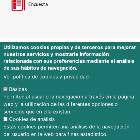
Encuesta
Utilizamos cookies propias y de terceros para mejorar
nuestros servicios y mostrarle información
Editorial Universidad de Cantabria
relacionada con sus preferencias mediante el análisis
de sus hábitos de navegación.
Edificio Tres Torres, Torre C, planta –1
Avda. Los Castros s/n - 39005
Ver política de cookies y privacidad
Santander - Cantabria - España
Básicas
Tfno.: 942 201 087 - 942 201 291
Permiten al usuario la navegación a través en la página
E-mail:
publica@unican.es
web y la utilización de las diferentes opciones o
Términos y condiciones
servicios que en ella existan.
Mapa Web
Cookies de análisis
Accesibilidad
Estás cookies permiten una análisis de la navegación
del usuario en la web para fines estadístico.