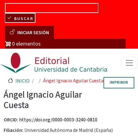
Pasar al contenido principal
BUSCAR
Menú de cuenta de usuario
INICIAR SESIÓN
0 elementos
Ángel Ignacio Aguilar Cuesta
INICIO
IMPRIMIR
Ángel Ignacio Aguilar
Cuesta
ORCID
https://doi.org/0000-0003-3240-0810
Filiación
Universidad Autónoma de Madrid (España)