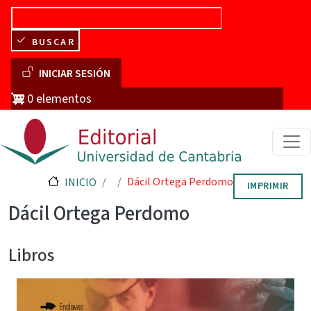
Pasar al contenido principal
BUSCAR
Menú de cuenta de usuario
INICIAR SESIÓN
0 elementos
Dácil Ortega Perdomo
INICIO
IMPRIMIR
Dácil Ortega Perdomo
Libros