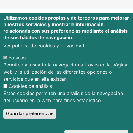
Utilizamos cookies propias y de terceros para mejorar
nuestros servicios y mostrarle información
Editorial Universidad de Cantabria
relacionada con sus preferencias mediante el análisis
de sus hábitos de navegación.
Edificio Tres Torres, Torre C, planta –1
Avda. Los Castros s/n - 39005
Ver política de cookies y privacidad
Santander - Cantabria - España
Básicas
Tfno.: 942 201 087 - 942 201 291
Permiten al usuario la navegación a través en la página
E-mail:
publica@unican.es
web y la utilización de las diferentes opciones o
Términos y condiciones
servicios que en ella existan.
Mapa Web
Cookies de análisis
Accesibilidad
Estás cookies permiten una análisis de la navegación
del usuario en la web para fines estadístico.
Guardar preferencias
© Editorial Universidad de Cantabria
R