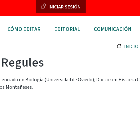
Menú de cuenta de usuar
INICIAR SESIÓN
n principal
CÓMO EDITAR
EDITORIAL
COMUNICACIÓN
INICIO
 Regules
Licenciado en Biología (Universidad de Oviedo); Doctor en Histor
ios Montañeses.