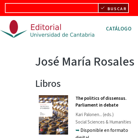
Pasar al contenido principal
BUSCAR
Navegació
CATÁLOGO
José María Rosales
Libros
The politics of dissensus.
Parliament in debate
Kari Palonen
... (eds.)
Social Sciences & Humanities
➥
Disponible en formato
digital