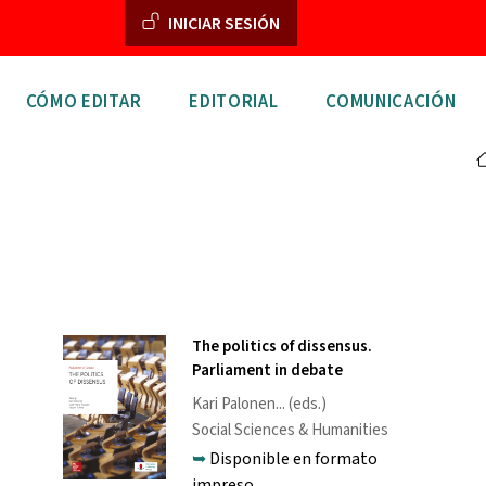
Menú de cuenta de usuar
INICIAR SESIÓN
n principal
CÓMO EDITAR
EDITORIAL
COMUNICACIÓN
The politics of dissensus.
Parliament in debate
Kari Palonen
... (eds.)
Social Sciences & Humanities
➥
Disponible en formato
impreso