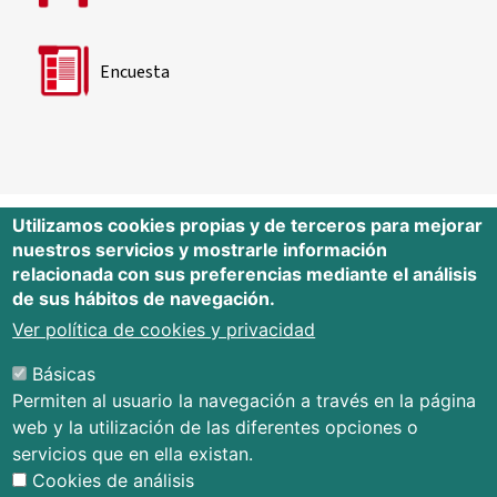
Encuesta
Utilizamos cookies propias y de terceros para mejorar
nuestros servicios y mostrarle información
Editorial Universidad de Cantabria
relacionada con sus preferencias mediante el análisis
de sus hábitos de navegación.
Edificio Tres Torres, Torre C, planta –1
Avda. Los Castros s/n - 39005
Ver política de cookies y privacidad
Santander - Cantabria - España
Básicas
Tfno.: 942 201 087 - 942 201 291
Permiten al usuario la navegación a través en la página
E-mail:
publica@unican.es
web y la utilización de las diferentes opciones o
Términos y condiciones
servicios que en ella existan.
Mapa Web
Cookies de análisis