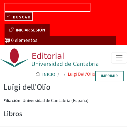
Pasar al contenido principal
BUSCAR
Menú de cuenta de usuario
INICIAR SESIÓN
0 elementos
Luigi Dell'Olio
INICIO
IMPRIMIR
Luigi dell'Olio
Filiación
Universidad de Cantabria (España)
Libros