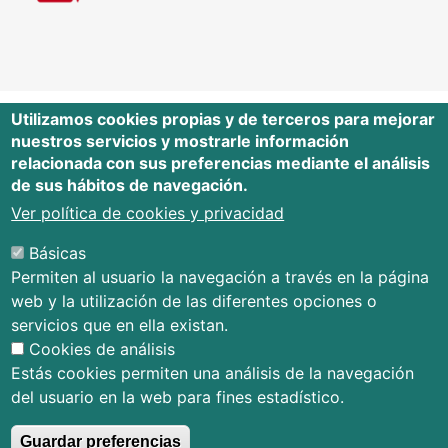
Utilizamos cookies propias y de terceros para mejorar
nuestros servicios y mostrarle información
Editorial Universidad de Cantabria
relacionada con sus preferencias mediante el análisis
de sus hábitos de navegación.
Edificio Tres Torres, Torre C, planta –1
Avda. Los Castros s/n - 39005
Ver política de cookies y privacidad
Santander - Cantabria - España
Básicas
Tfno.: 942 201 087 - 942 201 291
Permiten al usuario la navegación a través en la página
E-mail:
publica@unican.es
web y la utilización de las diferentes opciones o
Términos y condiciones
servicios que en ella existan.
Mapa Web
Cookies de análisis
Accesibilidad
Estás cookies permiten una análisis de la navegación
del usuario en la web para fines estadístico.
Guardar preferencias