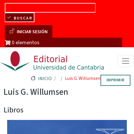
Pasar al contenido principal
BUSCAR
Menú de cuenta de usuario
INICIAR SESIÓN
0 elementos
Luis G. Willumsen
INICIO
IMPRIMIR
Luis G. Willumsen
Libros