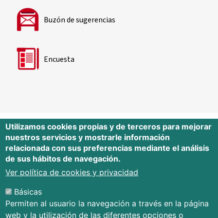
Buzón de sugerencias
Encuesta
Utilizamos cookies propias y de terceros para mejorar
nuestros servicios y mostrarle información
Editorial Universidad de Cantabria
relacionada con sus preferencias mediante el análisis
de sus hábitos de navegación.
Edificio Tres Torres, Torre C, planta –1
Avda. Los Castros s/n - 39005
Ver política de cookies y privacidad
Santander - Cantabria - España
Básicas
Tfno.: 942 201 087 - 942 201 291
Permiten al usuario la navegación a través en la página
E-mail:
publica@unican.es
web y la utilización de las diferentes opciones o