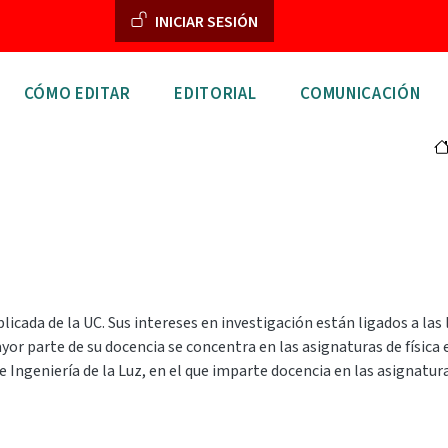
Menú de cuenta de usuar
INICIAR SESIÓN
n principal
CÓMO EDITAR
EDITORIAL
COMUNICACIÓN
icada de la UC. Sus intereses en investigación están ligados a las 
or parte de su docencia se concentra en las asignaturas de física 
e Ingeniería de la Luz, en el que imparte docencia en las asignatu