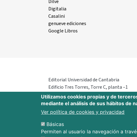
Dilve
Digitalia
Casalini
genueve ediciones
Google Libros
Editorial Universidad de Cantabria
Edificio Tres Torres, Torre C, planta –1
Avda. Los Castros s/n - 39005
Utilizamos cookies propias y de tercero
Santander - Cantabria - España
mediante el análisis de sus hábitos de 
Tfno.: 942 201 087 - 942 201 291
Ver política de cookies y privacidad
E-mail:
publica@unican.es
Básicas
Permiten al usuario la navegación a través