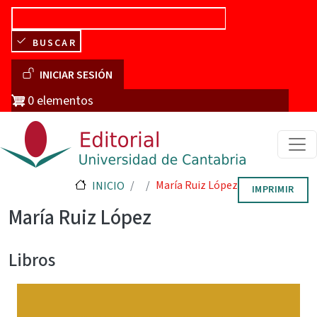
Pasar al contenido principal
BUSCAR
Menú de cuenta de usuario
INICIAR SESIÓN
0 elementos
María Ruiz López
INICIO
IMPRIMIR
María Ruiz López
Libros