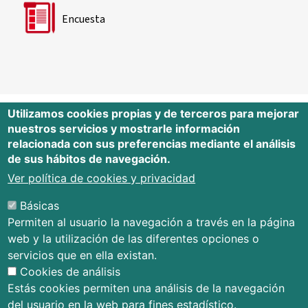
Encuesta
Utilizamos cookies propias y de terceros para mejorar
nuestros servicios y mostrarle información
Editorial Universidad de Cantabria
relacionada con sus preferencias mediante el análisis
de sus hábitos de navegación.
Edificio Tres Torres, Torre C, planta –1
Avda. Los Castros s/n - 39005
Ver política de cookies y privacidad
Santander - Cantabria - España
Básicas
Tfno.: 942 201 087 - 942 201 291
Permiten al usuario la navegación a través en la página
E-mail:
publica@unican.es
web y la utilización de las diferentes opciones o
Términos y condiciones
servicios que en ella existan.
Mapa Web
Cookies de análisis
Accesibilidad
Estás cookies permiten una análisis de la navegación
del usuario en la web para fines estadístico.