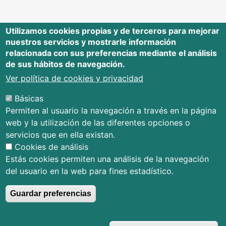
Utilizamos cookies propias y de terceros para mejorar
nuestros servicios y mostrarle información
Editorial Universidad de Cantabria
relacionada con sus preferencias mediante el análisis
de sus hábitos de navegación.
Edificio Tres Torres, Torre C, planta –1
Avda. Los Castros s/n - 39005
Ver política de cookies y privacidad
Santander - Cantabria - España
Básicas
Tfno.: 942 201 087 - 942 201 291
Permiten al usuario la navegación a través en la página
E-mail:
publica@unican.es
web y la utilización de las diferentes opciones o
Términos y condiciones
servicios que en ella existan.
Mapa Web
Cookies de análisis
Accesibilidad
Estás cookies permiten una análisis de la navegación
del usuario en la web para fines estadístico.
Guardar preferencias
© Editorial Universidad de Cantabria
R