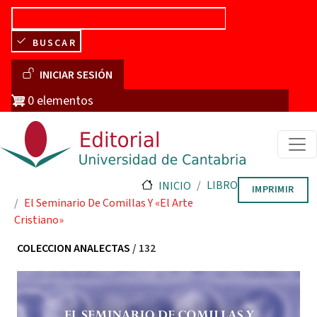
Pasar al contenido principal
BUSCAR
Menú de cuenta de usuario
INICIAR SESIÓN
0 elementos
LIBRO
INICIO
IMPRIMIR
El Seminario De Comillas Y «el Arte
Cristiano»
COLECCION ANALECTAS
/ 132