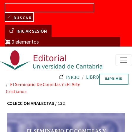
Pasar al contenido principal
BUSCAR
Menú de cuenta de usuario
INICIAR SESIÓN
0 elementos
LIBRO
INICIO
IMPRIMIR
El Seminario De Comillas Y «el Arte
Cristiano»
COLECCION ANALECTAS
/ 132