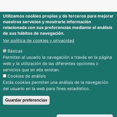
Utilizamos cookies propias y de terceros para mejorar
nuestros servicios y mostrarle información
Editorial Universidad de Cantabria
relacionada con sus preferencias mediante el análisis
de sus hábitos de navegación.
Edificio Tres Torres, Torre C, planta –1
Avda. Los Castros s/n - 39005
Ver política de cookies y privacidad
Santander - Cantabria - España
Básicas
Tfno.: 942 201 087 - 942 201 291
Permiten al usuario la navegación a través en la página
E-mail:
publica@unican.es
web y la utilización de las diferentes opciones o
Términos y condiciones
servicios que en ella existan.
Mapa Web
Cookies de análisis
Accesibilidad
Estás cookies permiten una análisis de la navegación
del usuario en la web para fines estadístico.
Guardar preferencias
© Editorial Universidad de Cantabria
R