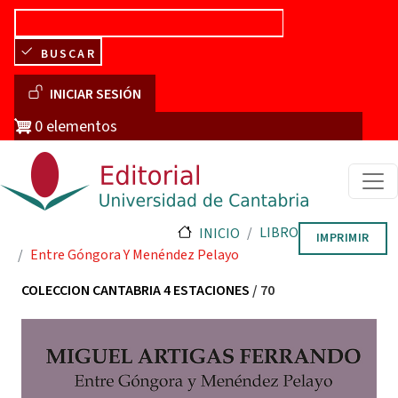
Pasar al contenido principal
BUSCAR
Menú de cuenta de usuario
INICIAR SESIÓN
0 elementos
LIBRO
INICIO
IMPRIMIR
Entre Góngora Y Menéndez Pelayo
COLECCION CANTABRIA 4 ESTACIONES
/ 70