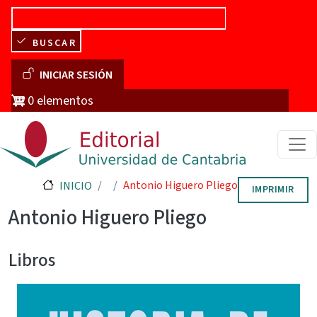
Pasar al contenido principal
BUSCAR
Menú de cuenta de usuario
INICIAR SESIÓN
0 elementos
Antonio Higuero Pliego
INICIO
IMPRIMIR
Antonio Higuero Pliego
Libros