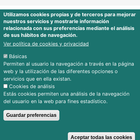
Utilizamos cookies propias y de terceros para mejorar
nuestros servicios y mostrarle información
Editorial Universidad de Cantabria
relacionada con sus preferencias mediante el análisis
de sus hábitos de navegación.
Edificio Tres Torres, Torre C, planta –1
Avda. Los Castros s/n - 39005
Ver política de cookies y privacidad
Santander - Cantabria - España
Básicas
Tfno.: 942 201 087 - 942 201 291
Permiten al usuario la navegación a través en la página
E-mail:
publica@unican.es
web y la utilización de las diferentes opciones o
Términos y condiciones
servicios que en ella existan.
Mapa Web
Cookies de análisis
Accesibilidad
Estás cookies permiten una análisis de la navegación
del usuario en la web para fines estadístico.
Guardar preferencias
© Editorial Universidad de Cantabria
R
Aceptar todas las cookies