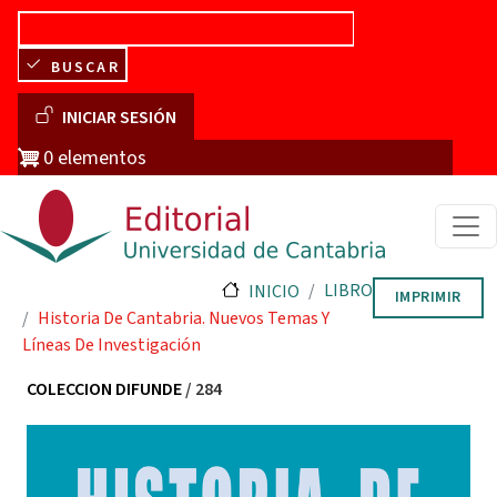
Pasar al contenido principal
BUSCAR
Menú de cuenta de usuario
INICIAR SESIÓN
0 elementos
LIBRO
INICIO
IMPRIMIR
Historia De Cantabria. Nuevos Temas Y
Líneas De Investigación
COLECCION DIFUNDE
/ 284