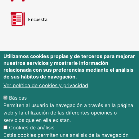
Encuesta
Utilizamos cookies propias y de terceros para mejorar
nuestros servicios y mostrarle información
Editorial Universidad de Cantabria
relacionada con sus preferencias mediante el análisis
de sus hábitos de navegación.
Edificio Tres Torres, Torre C, planta –1
Avda. Los Castros s/n - 39005
Ver política de cookies y privacidad
Santander - Cantabria - España
Básicas
Tfno.: 942 201 087 - 942 201 291
Permiten al usuario la navegación a través en la página
E-mail:
publica@unican.es
web y la utilización de las diferentes opciones o
Términos y condiciones
servicios que en ella existan.
Mapa Web
Cookies de análisis
Accesibilidad
Estás cookies permiten una análisis de la navegación