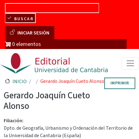
Pasar al contenido principal
BUSCAR
Menú de cuenta de usuario
INICIAR SESIÓN
0 elementos
Gerardo Joaquín Cueto Alonso
INICIO
IMPRIMIR
Gerardo Joaquín Cueto
Alonso
Filiación
Dpto. de Geografía, Urbanismo y Ordenación del Territorio de
la Universidad de Cantabria (España)