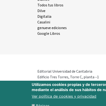
Todos tus libros
Dilve
Digitalia
Casalini
genueve ediciones
Google Libros
Editorial Universidad de Cantabria
Edificio Tres Torres, Torre C, planta –1
Avda. Los Castros s/n - 39005
Utilizamos cookies propias y de tercero
Santander - Cantabria - España
mediante el análisis de sus hábitos de 
Tfno.: 942 201 087 - 942 201 291
Ver política de cookies y privacidad
E-mail:
publica@unican.es
Básicas