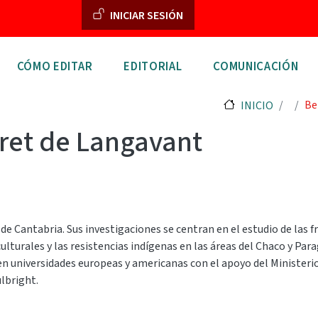
Menú de cuenta de usuar
INICIAR SESIÓN
n principal
CÓMO EDITAR
EDITORIAL
COMUNICACIÓN
Be
INICIO
eret de Langavant
 Cantabria. Sus investigaciones se centran en el estudio de las fro
lturales y las resistencias indígenas en las áreas del Chaco y Parag
 en universidades europeas y americanas con el apoyo del Ministerio
lbright.