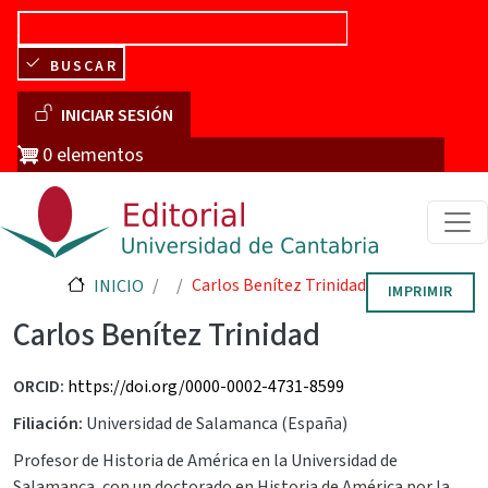
Pasar al contenido principal
BUSCAR
Menú de cuenta de usuario
INICIAR SESIÓN
0 elementos
Carlos Benítez Trinidad
INICIO
IMPRIMIR
Carlos Benítez Trinidad
ORCID
https://doi.org/0000-0002-4731-8599
Filiación
Universidad de Salamanca (España)
Profesor de Historia de América en la Universidad de
Salamanca, con un doctorado en Historia de América por la