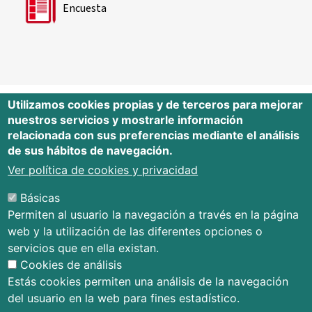
Encuesta
Utilizamos cookies propias y de terceros para mejorar
nuestros servicios y mostrarle información
Editorial Universidad de Cantabria
relacionada con sus preferencias mediante el análisis
de sus hábitos de navegación.
Edificio Tres Torres, Torre C, planta –1
Avda. Los Castros s/n - 39005
Ver política de cookies y privacidad
Santander - Cantabria - España
Básicas
Tfno.: 942 201 087 - 942 201 291
Permiten al usuario la navegación a través en la página
E-mail:
publica@unican.es
web y la utilización de las diferentes opciones o
Términos y condiciones
servicios que en ella existan.
Mapa Web
Cookies de análisis
Accesibilidad
Estás cookies permiten una análisis de la navegación
del usuario en la web para fines estadístico.