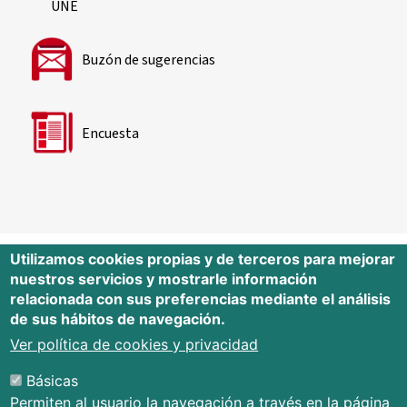
UNE
Buzón de sugerencias
Encuesta
Utilizamos cookies propias y de terceros para mejorar
nuestros servicios y mostrarle información
Editorial Universidad de Cantabria
relacionada con sus preferencias mediante el análisis
de sus hábitos de navegación.
Edificio Tres Torres, Torre C, planta –1
Avda. Los Castros s/n - 39005
Ver política de cookies y privacidad
Santander - Cantabria - España
Básicas
Tfno.: 942 201 087 - 942 201 291
Permiten al usuario la navegación a través en la página