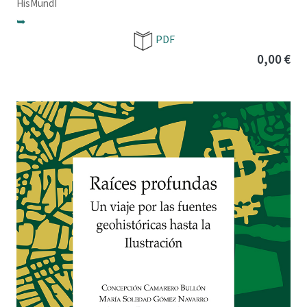
HisMundI
➥
PDF
0,00 €