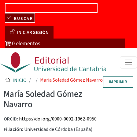
Pasar al contenido principal
BUSCAR
Menú de cuenta de usuario
INICIAR SESIÓN
0 elementos
María Soledad Gómez Navarro
INICIO
IMPRIMIR
María Soledad Gómez
Navarro
ORCID
https://doi.org/0000-0002-1962-0950
Filiación
Universidad de Córdoba (España)