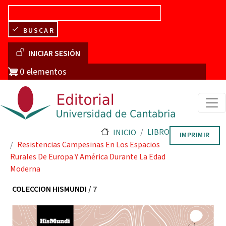
Pasar al contenido principal
BUSCAR
Menú de cuenta de usuario
INICIAR SESIÓN
0 elementos
LIBRO
INICIO
IMPRIMIR
Resistencias Campesinas En Los Espacios
Rurales De Europa Y América Durante La Edad
Moderna
COLECCION HISMUNDI
/ 7