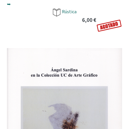
➥
Rústica
6,00 €