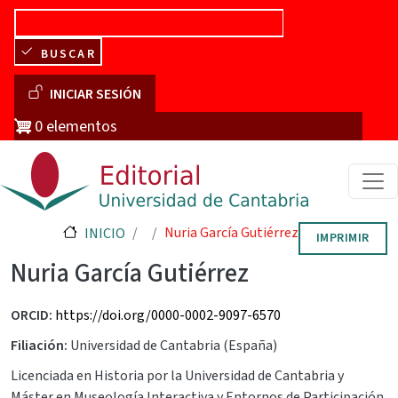
Pasar al contenido principal
BUSCAR
Menú de cuenta de usuario
INICIAR SESIÓN
0 elementos
Nuria García Gutiérrez
INICIO
IMPRIMIR
Nuria García Gutiérrez
ORCID
https://doi.org/0000-0002-9097-6570
Filiación
Universidad de Cantabria (España)
Licenciada en Historia por la Universidad de Cantabria y
Máster en Museología Interactiva y Entornos de Participación