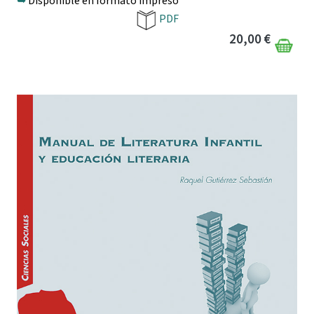
➥
Disponible en formato impreso
PDF
20,00 €