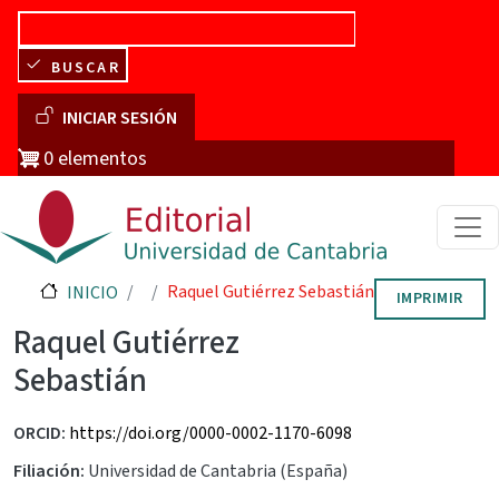
Pasar al contenido principal
BUSCAR
Menú de cuenta de usuario
INICIAR SESIÓN
0 elementos
Raquel Gutiérrez Sebastián
INICIO
IMPRIMIR
Raquel Gutiérrez
Sebastián
ORCID
https://doi.org/0000-0002-1170-6098
Filiación
Universidad de Cantabria (España)