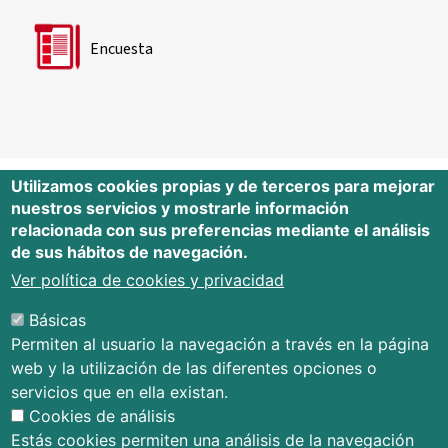
Encuesta
Utilizamos cookies propias y de terceros para mejorar
nuestros servicios y mostrarle información
Editorial Universidad de Cantabria
relacionada con sus preferencias mediante el análisis
de sus hábitos de navegación.
Edificio Tres Torres, Torre C, planta –1
Avda. Los Castros s/n - 39005
Ver política de cookies y privacidad
Santander - Cantabria - España
Básicas
Tfno.: 942 201 087 - 942 201 291
Permiten al usuario la navegación a través en la página
E-mail:
publica@unican.es
web y la utilización de las diferentes opciones o
Términos y condiciones
servicios que en ella existan.
Mapa Web
Cookies de análisis
Accesibilidad
Estás cookies permiten una análisis de la navegación