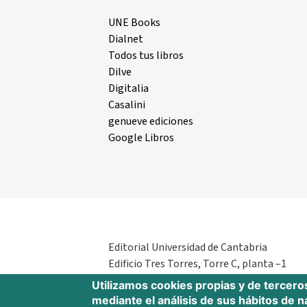
UNE Books
Dialnet
Todos tus libros
Dilve
Digitalia
Casalini
genueve ediciones
Google Libros
Editorial Universidad de Cantabria
Edificio Tres Torres, Torre C, planta –1
Avda. Los Castros s/n - 39005
Utilizamos cookies propias y de tercero
Santander - Cantabria - España
mediante el análisis de sus hábitos de 