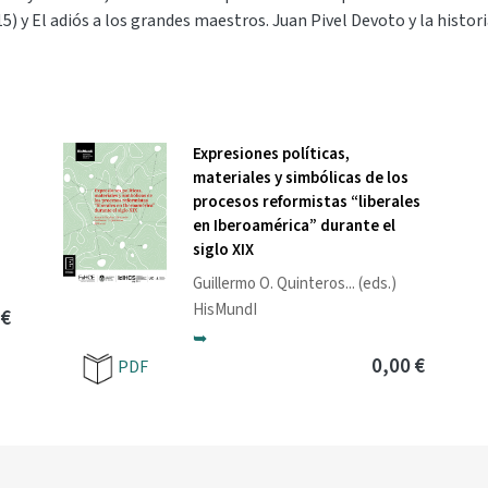
15) y El adiós a los grandes maestros. Juan Pivel Devoto y la histor
Expresiones políticas,
materiales y simbólicas de los
procesos reformistas “liberales
en Iberoamérica” durante el
siglo XIX
Guillermo O. Quinteros
... (eds.)
HisMundI
 €
➥
0,00 €
PDF