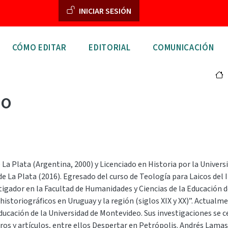
Menú de cuenta de usuar
INICIAR SESIÓN
n principal
CÓMO EDITAR
EDITORIAL
COMUNICACIÓN
bo
 La Plata (Argentina, 2000) y Licenciado en Historia por la Univers
de La Plata (2016). Egresado del curso de Teología para Laicos del
tigador en la Facultad de Humanidades y Ciencias de la Educación d
historiográficos en Uruguay y la región (siglos XIX y XX)”. Actual
ucación de la Universidad de Montevideo. Sus investigaciones se cen
ros y artículos, entre ellos Despertar en Petrópolis. Andrés Lamas y 