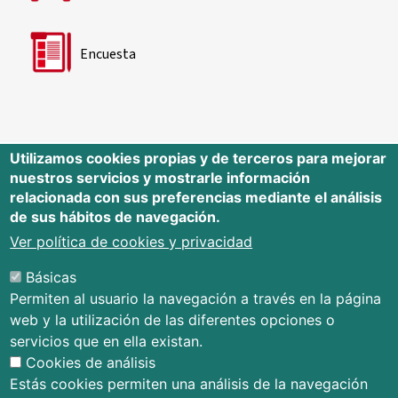
Encuesta
Utilizamos cookies propias y de terceros para mejorar
nuestros servicios y mostrarle información
Editorial Universidad de Cantabria
relacionada con sus preferencias mediante el análisis
de sus hábitos de navegación.
Edificio Tres Torres, Torre C, planta –1
Avda. Los Castros s/n - 39005
Ver política de cookies y privacidad
Santander - Cantabria - España
Básicas
Tfno.: 942 201 087 - 942 201 291
Permiten al usuario la navegación a través en la página
E-mail:
publica@unican.es
web y la utilización de las diferentes opciones o
Términos y condiciones
servicios que en ella existan.
Mapa Web
Cookies de análisis
Accesibilidad
Estás cookies permiten una análisis de la navegación