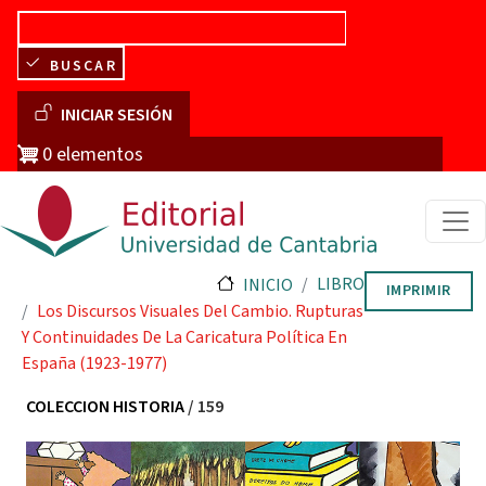
Pasar al contenido principal
BUSCAR
Menú de cuenta de usuario
INICIAR SESIÓN
0 elementos
LIBRO
INICIO
IMPRIMIR
Los Discursos Visuales Del Cambio. Rupturas
Y Continuidades De La Caricatura Política En
España (1923-1977)
COLECCION HISTORIA
/ 159