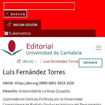
Pasar al contenido principal
BUSCAR
Menú de cuenta de usuario
INICIAR SESIÓN
0 elementos
Luis Fernández Torres
INICIO
IMPRIMIR
Luis Fernández Torres
ORCID
https://doi.org/0000-0001-5023-3150
Filiación
Universidad de La Rioja (España)
Licenciado en Ciencias Políticas por la Universidad
Complutense de Madrid y Doctor en Historia del Pensamiento