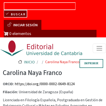
Pasar al contenido principal
BUSCAR
Menú de cuenta de usuario
INICIAR SESIÓN
0 elementos
Carolina Naya Franco
INICIO
IMPRIMIR
Carolina Naya Franco
ORCID
https://doi.org/0000-0002-0649-8124
Filiación
Universidad de Zaragoza (España)
Licenciada en Filología Española, Postgraduada en Gestión de
Patrimonio Cultural y Máster en Estudios Avanzados en