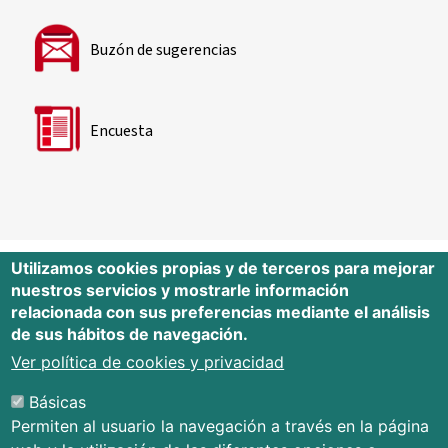
Buzón de sugerencias
Encuesta
Utilizamos cookies propias y de terceros para mejorar
nuestros servicios y mostrarle información
Editorial Universidad de Cantabria
relacionada con sus preferencias mediante el análisis
de sus hábitos de navegación.
Edificio Tres Torres, Torre C, planta –1
Avda. Los Castros s/n - 39005
Ver política de cookies y privacidad
Santander - Cantabria - España
Básicas
Tfno.: 942 201 087 - 942 201 291
Permiten al usuario la navegación a través en la página
E-mail:
publica@unican.es