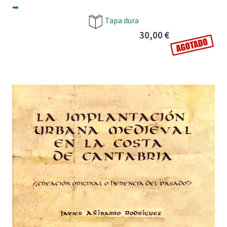
➥
Tapa dura
30,00 €