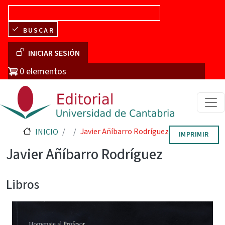
Pasar al contenido principal
BUSCAR
Menú de cuenta de usuario
INICIAR SESIÓN
0 elementos
Javier Añíbarro Rodríguez
INICIO
IMPRIMIR
Javier Añíbarro Rodríguez
Libros